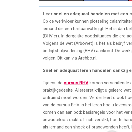
H
H
Leer snel en adequaat handelen met een 
A
A
Op de werkvloer kunnen plotseling calamiteit
R
R
iemand die een hartaanval krijgt. Het is dan bel
(BHV’er). In dergelijke noodsituaties die erg 
E
E
Volgens de wet (Arbowet) is het als bedrijf v
O
O
bedrijfshulpverlening (BHV) aankomt. De wer
volgen. Dit kan via Arehbo.nl.
N
N
Snel en adequaat leren handelen dankzij 
Tijdens de
cursus BHV
komen verschillende a
praktijkgedeelte. Allereerst krijgt u geleerd 
ontruimd moet worden. Verder leert u ook hoe 
van de cursus BHV is het leren hoe u levensr
komen dan aan bod: basisregels voor het verle
bewusteloos raakt of zich verslikt, hoe te ha
als iemand een shock of brandwonden heeft, 