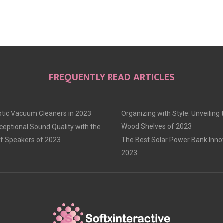
N
N
N
FREQUENTLY READ ARTICLES
tic Vacuum Cleaners in 2023
Organizing with Style: Unveiling
Wood Shelves of 2023
ceptional Sound Quality with the
f Speakers of 2023
The Best Solar Power Bank Inno
2023