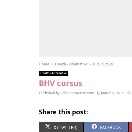
Home
Health / Alternative
BHV cursus
Health / Alternative
BHV cursus
Published by Softxinteractive.com
March 8, 2019
Share this post:
S
S
X (TWITTER)
FACEBOOK