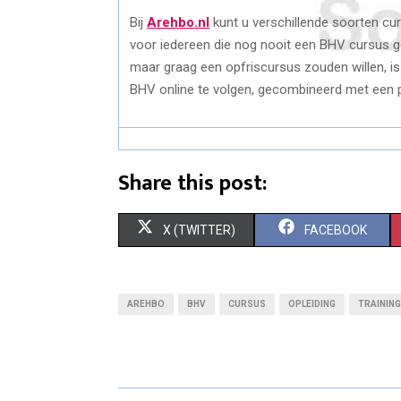
Bij
Arehbo.nl
kunt u verschillende soorten cu
voor iedereen die nog nooit een BHV cursus g
maar graag een opfriscursus zouden willen, is
BHV online te volgen, gecombineerd met een p
Share this post:
S
S
X (TWITTER)
FACEBOOK
H
H
A
A
AREHBO
BHV
CURSUS
OPLEIDING
TRAINING
R
R
E
E
O
O