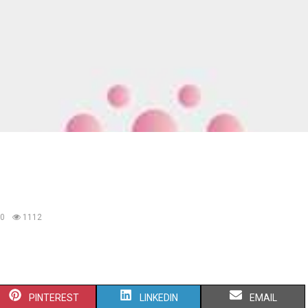
0
1112
S
S
S
PINTEREST
LINKEDIN
EMAIL