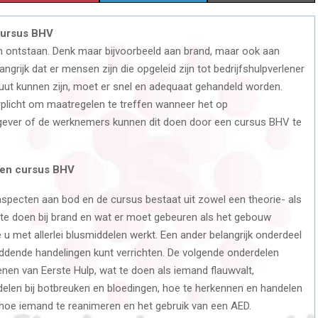
H
H
H
cursus BHV
A
A
A
en ontstaan. Denk maar bijvoorbeeld aan brand, maar ook aan
R
R
R
angrijk dat er mensen zijn die opgeleid zijn tot bedrijfshulpverlener
acuut kunnen zijn, moet er snel en adequaat gehandeld worden.
E
E
E
erplicht om maatregelen te treffen wanneer het op
O
O
O
kgever of de werknemers kunnen dit doen door een cursus BHV te
N
N
N
een cursus BHV
specten aan bod en de cursus bestaat uit zowel een theorie- als
wat te doen bij brand en wat er moet gebeuren als het gebouw
u met allerlei blusmiddelen werkt. Een ander belangrijk onderdeel
eddende handelingen kunt verrichten. De volgende onderdelen
nen van Eerste Hulp, wat te doen als iemand flauwvalt,
ndelen bij botbreuken en bloedingen, hoe te herkennen en handelen
hoe iemand te reanimeren en het gebruik van een AED.