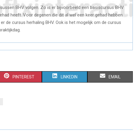
rsussen BHV volgen. Zo is er bijvoorbeeld een basiscursus BHV
ehad heeft. Voor degenen die dit al wel een keer gehad hebben
 er de cursus herhaling BHV. Ook is het mogelijk om de cursus
raktijkdag.
S
S
S
PINTEREST
LINKEDIN
EMAIL
H
H
H
A
A
A
R
R
R
E
E
E
O
O
O