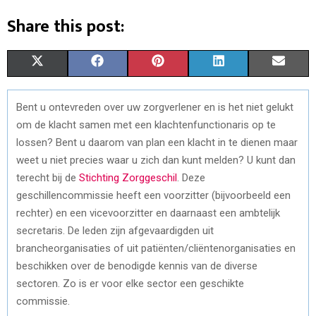
Share this post:
S
S
S
S
S
X
F
P
L
E
H
H
H
H
H
(
A
I
I
M
Bent u ontevreden over uw zorgverlener en is het niet gelukt
A
A
A
A
A
T
C
N
N
A
om de klacht samen met een klachtenfunctionaris op te
R
R
R
R
R
W
E
T
K
I
lossen? Bent u daarom van plan een klacht in te dienen maar
weet u niet precies waar u zich dan kunt melden? U kunt dan
E
E
E
E
E
I
B
E
E
L
terecht bij de
Stichting Zorggeschil
. Deze
O
O
O
O
O
T
O
R
D
geschillencommissie heeft een voorzitter (bijvoorbeeld een
rechter) en een vicevoorzitter en daarnaast een ambtelijk
N
N
N
N
N
T
O
E
I
secretaris. De leden zijn afgevaardigden uit
E
K
S
N
brancheorganisaties of uit patiënten/cliëntenorganisaties en
beschikken over de benodigde kennis van de diverse
R
T
sectoren. Zo is er voor elke sector een geschikte
)
commissie.