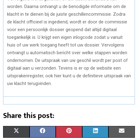
worden. Daarna ontvangt u de benodigde informatie om de
klacht in te dienen bij de juiste geschillencommissie. Zodra
de klacht officieel is ingediend, wordt er door de commissie
voor een persoonlijk dossier geopend dat altijd digitaal
toegankelijk is. U krijgt een eigen inlogcode zodat u vanuit
huis of uw werk toegang heeft tot uw dossier. Vervolgens
ontvangt u automatisch bericht over welke stappen worden
ondernomen. De uitspraak van uw geschil wordt per post of
digitaal aan u verzonden. Tevens is er op de website een
uitsprakenregister, ook hier kunt u de definitieve uitspraak van
uw klacht terugvinden.
Share this post:
S
S
S
S
S
X
F
P
L
E