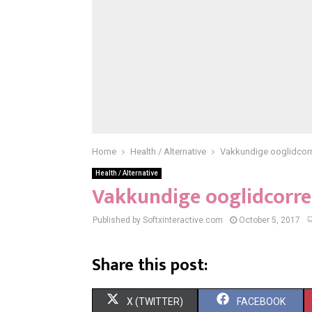
Home
Health / Alternative
Vakkundige ooglidcorre
Health / Alternative
Vakkundige ooglidcorrec
Published by Softxinteractive.com
October 5, 2017
Share this post:
S
S
X (TWITTER)
FACEBOOK