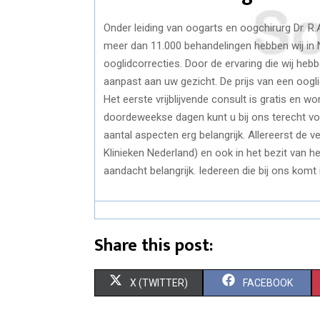
Onder leiding van oogarts en oogchirurg Dr. R.
meer dan 11.000 behandelingen hebben wij in 
ooglidcorrecties. Door de ervaring die wij hebb
aanpast aan uw gezicht. De prijs van een oogl
Het eerste vrijblijvende consult is gratis en wo
doordeweekse dagen kunt u bij ons terecht voo
aantal aspecten erg belangrijk. Allereerst de v
Klinieken Nederland) en ook in het bezit van he
aandacht belangrijk. Iedereen die bij ons komt
Share this post:
S
S
X (TWITTER)
FACEBOOK
H
H