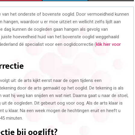
H
H
H
ie van het onderste of bovenste ooglid. Door vermoeidheid kunnen
A
A
A
 hangen, waardoor u er moe uitziet en wellicht zelfs lijdt aan
R
R
R
 de dag kunnen de oogleden gaan hangen als gevolg van
e juiste hoeveelheid huid van het bovenste ooglid weggehaald
E
E
E
 Nederland dé specialist voor een ooglidcorrectie (
klik hier voor
O
O
O
N
N
N
rrectie
olgt uit: de arts kijkt eerst naar de ogen tijdens een
tekening door de arts gemaakt op het ooglid. De tekening is als
n wat hij weg kan snijden en wat niet. Daarna gaat u naar de stoel,
 uit de oogleden. Dit gebeurt oog voor oog. Als de arts klaar is
nt u klaar. Na een week mogen de hechtingen eruit en heeft u
 45 minuten.
tie bij ooglift?