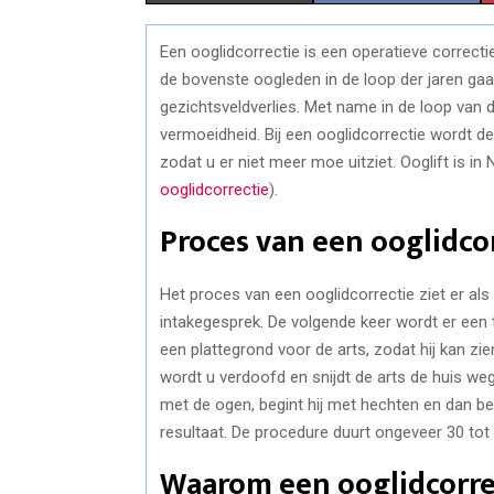
H
H
Een ooglidcorrectie is een operatieve correct
A
A
de bovenste oogleden in de loop der jaren gaan
R
R
gezichtsveldverlies. Met name in de loop van
vermoeidheid. Bij een ooglidcorrectie wordt d
E
E
zodat u er niet meer moe uitziet. Ooglift is in
O
O
ooglidcorrectie
).
N
N
Proces van een ooglidco
Het proces van een ooglidcorrectie ziet er als v
intakegesprek. De volgende keer wordt er een 
een plattegrond voor de arts, zodat hij kan zie
wordt u verdoofd en snijdt de arts de huis weg
met de ogen, begint hij met hechten en dan be
resultaat. De procedure duurt ongeveer 30 tot
Waarom een ooglidcorrec