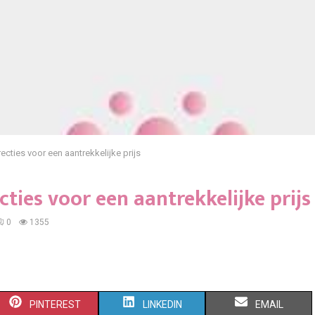
cties voor een aantrekkelijke prijs
ties voor een aantrekkelijke prijs
0
1355
S
S
S
PINTEREST
LINKEDIN
EMAIL