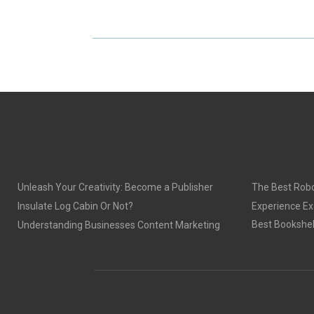
A
A
R
R
E
E
O
O
N
N
Unleash Your Creativity: Become a Publisher
The Best Robo
Insulate Log Cabin Or Not?
Experience Ex
Best Bookshel
Understanding Businesses Content Marketing