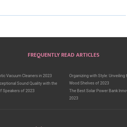
A
A
A
R
R
R
E
E
E
O
O
O
N
N
N
FREQUENTLY READ ARTICLES
tic Vacuum Cleaners in 2023
Organizing with Style: Unveiling
Wood Shelves of 2023
ceptional Sound Quality with the
f Speakers of 2023
The Best Solar Power Bank Inno
2023