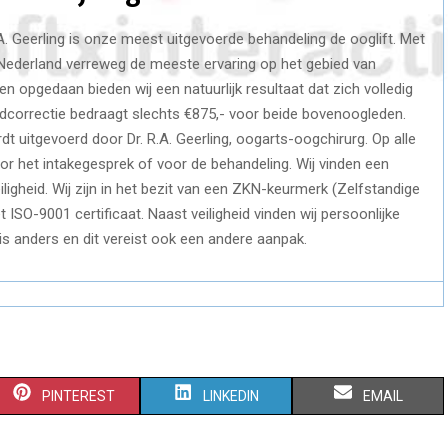
A. Geerling is onze meest uitgevoerde behandeling de ooglift. Met
Nederland verreweg de meeste ervaring op het gebied van
en opgedaan bieden wij een natuurlijk resultaat dat zich volledig
idcorrectie bedraagt slechts €875,- voor beide bovenoogleden.
rdt uitgevoerd door Dr. R.A. Geerling, oogarts-oogchirurg. Op alle
r het intakegesprek of voor de behandeling. Wij vinden een
eiligheid. Wij zijn in het bezit van een ZKN-keurmerk (Zelfstandige
t ISO-9001 certificaat. Naast veiligheid vinden wij persoonlijke
 is anders en dit vereist ook een andere aanpak.
S
S
S
PINTEREST
LINKEDIN
EMAIL
H
H
H