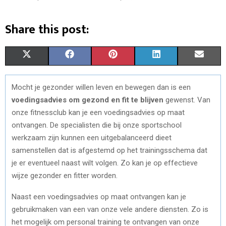
Share this post:
S
S
S
S
S
X
F
P
L
E
H
H
H
H
H
(
A
I
I
M
Mocht je gezonder willen leven en bewegen dan is een
A
A
A
A
A
T
C
N
N
A
voedingsadvies om gezond en fit te blijven
gewenst. Van
R
R
R
R
R
W
E
T
K
I
onze fitnessclub kan je een voedingsadvies op maat
ontvangen. De specialisten die bij onze sportschool
E
E
E
E
E
I
B
E
E
L
werkzaam zijn kunnen een uitgebalanceerd dieet
O
O
O
O
O
T
O
R
D
samenstellen dat is afgestemd op het trainingsschema dat
je er eventueel naast wilt volgen. Zo kan je op effectieve
N
N
N
N
N
T
O
E
I
wijze gezonder en fitter worden.
E
K
S
N
Naast een voedingsadvies op maat ontvangen kan je
R
T
gebruikmaken van een van onze vele andere diensten. Zo is
)
het mogelijk om personal training te ontvangen van onze